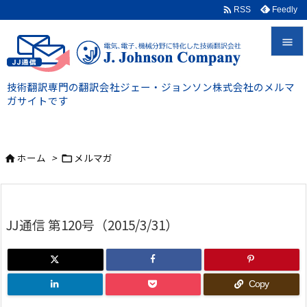

Feedly
RSS


技術翻訳専門の翻訳会社ジェー・ジョンソン株式会社のメルマ
メニュ
ガサイトです

前へ

ホーム
>
メルマガ


次へ

検索
JJ通信 第120号（2015/3/31）
Copy